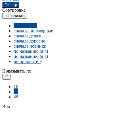
Фильтр
Сортировка
по наличию
по наличию
сначала популярные
сначала дешевые
сначала дорогие
сначала новинки
по названию (а-я)
по названию (я-а)
по приоритету
Показывать по
24
16
24
48
Вид