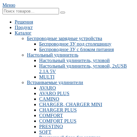
Меню
Решения
Продукт
Каталог
Беспроводные зарядные устройства
Беспроводное ЗУ под столешницу
Беспроводное ЗУ с блоком питания
Настольный удлинитель
Настольный удлинитель, угловой
Настольный удлинитель, угловой, 2xUSB
2.1A 5V
MULTI
Встраиваемые удлинители
AVARO
AVARO PLUS
CAMINO
CHARGER, CHARGER MINI
CHARGER PLUS
COMFORT
COMFORT PLUS
PRESTINO
SOFT