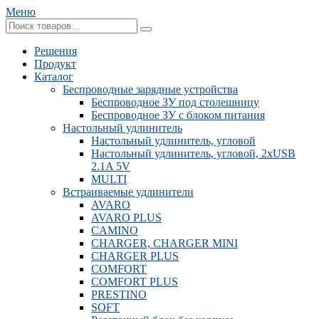
Меню
Решения
Продукт
Каталог
Беспроводные зарядные устройства
Беспроводное ЗУ под столешницу
Беспроводное ЗУ с блоком питания
Настольный удлинитель
Настольный удлинитель, угловой
Настольный удлинитель, угловой, 2xUSB
2.1A 5V
MULTI
Встраиваемые удлинители
AVARO
AVARO PLUS
CAMINO
CHARGER, CHARGER MINI
CHARGER PLUS
COMFORT
COMFORT PLUS
PRESTINO
SOFT