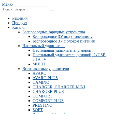
Меню
Решения
Продукт
Каталог
Беспроводные зарядные устройства
Беспроводное ЗУ под столешницу
Беспроводное ЗУ с блоком питания
Настольный удлинитель
Настольный удлинитель, угловой
Настольный удлинитель, угловой, 2xUSB
2.1A 5V
MULTI
Встраиваемые удлинители
AVARO
AVARO PLUS
CAMINO
CHARGER, CHARGER MINI
CHARGER PLUS
COMFORT
COMFORT PLUS
PRESTINO
SOFT